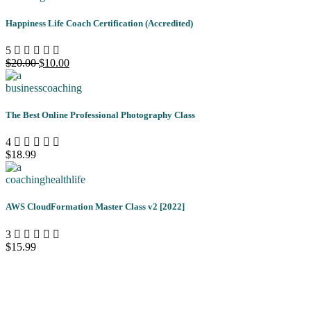
Happiness Life Coach Certification (Accredited)
5
$20.00
$10.00
business
coaching
The Best Online Professional Photography Class
4
$18.99
coaching
health
life
AWS CloudFormation Master Class v2 [2022]
3
$15.99