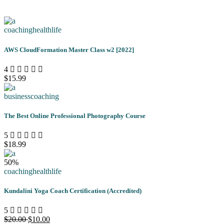
coaching
health
life
AWS CloudFormation Master Class w2 [2022]
4
$15.99
business
coaching
The Best Online Professional Photography Course
5
$18.99
50%
coaching
health
life
Kundalini Yoga Coach Certification (Accredited)
5
$20.00
$10.00