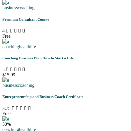
business
coaching
Premium Consultant Course
4
Free
coaching
health
life
Coaching Business Plan How to Start a Life
5
$15.99
business
coaching
Entrepreneurship and Business Coach Certificate
3.75
Free
50%
coaching
health
life